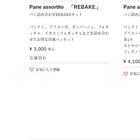
Pane assortito 「REBAKE」
Pane 
パン詰め合わせREBAKEセット
パン詰め合
パンドミ 、プリエーゼ、カンパーニュ、フォカ
パンドミ 1
ッチャ、イカスミフォカッチャなどを詰め合わ
プリエー
せたお得な冷凍パンセット
各1/4
ストロベリ
¥
3,000
税込
フィグノ
在庫切れ
¥
4,10
お気に入り登録
お気に