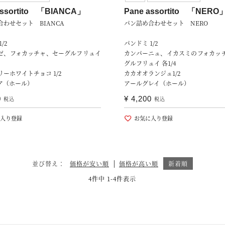
assortito 「BIANCA」
Pane assortito 「NERO
わせセット BIANCA
パン詰め合わせセット NERO
/2
パンドミ 1/2
ゼ、フォカッチャ、セーグルフリュイ
カンパーニュ、イカスミのフォカッ
グルフリュイ 各1/4
ーホワイトチョコ 1/2
カカオオランジュ1/2
ア（ホール）
アールグレイ（ホール）
0
¥
4,200
税込
税込
入り登録
お気に入り登録
並び替え
価格が安い順
価格が高い順
新着順
4
件中
1
-
4
件表示