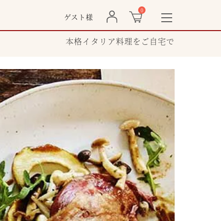
0
ゲスト様
t
o
g
本格イタリア料理をご自宅で
g
l
e
n
a
v
i
g
a
t
i
o
n