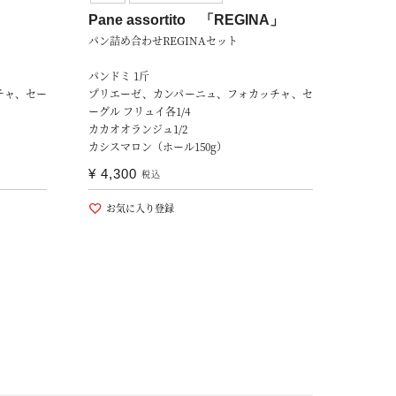
」
Pane assortito 「REGINA」
パン詰め合わせREGINAセット
パンドミ 1斤
チャ、セー
プリエーゼ、カンパーニュ、フォカッチャ、セ
ーグル フリュイ各1/4
カカオオランジュ1/2
カシスマロン（ホール150g）
¥
4,300
税込
お気に入り登録