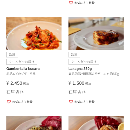
お気に入り登録
冷凍
冷凍
クール便でお届け
クール便でお届け
Gamberi alla busara
Lasagna 350g
赤足エビのブザーラ風
鹿児島産沖田黒豚のラザーニャ 約350g
¥
2,450
¥
1,500
税込
税込
在庫切れ
在庫切れ
お気に入り登録
お気に入り登録