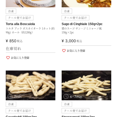
冷凍
冷凍
クール便でお届け
クール便でお届け
Torta alla Boscaiola
Sugo di Cinghiale 150g×2pc
トルタ アッラ ボスカイオーラ 1カット(約
猪のスーゴ サン・ジミニャーノ風
90g) ホール（約1200g）
150g×2pc
¥
850
¥
3,000
税込
税込
在庫切れ
お気に入り登録
お気に入り登録
冷凍
冷凍
クール便でお届け
クール便でお届け
Cavatieddi 100g×2pc
Strozzapreti 100g×2pc