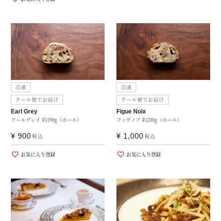
冷凍
冷凍
クール便でお届け
クール便でお届け
Earl Grey
Figue Noix
アールグレイ 約190g（ホール）
フィグノア 約200g（ホール）
¥
900
¥
1,000
税込
税込
お気に入り登録
お気に入り登録