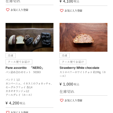
在庫切れ
¥
4,100
税込
お気に入り登録
お気に入り登録
冷凍
冷凍
クール便でお届け
クール便でお届け
Pane assortito 「NERO」
Strawberry White chocolate
パン詰め合わせセット NERO
ストロベリーホワイトチョコ 約190g（ホ
ール）
パンドミ 1/2
カンパーニュ、イカスミのフォカッチャ、
¥
1,000
税込
セーグルフリュイ 各1/4
在庫切れ
カカオオランジュ1/2
アールグレイ（ホール）
お気に入り登録
¥
4,200
税込
お気に入り登録