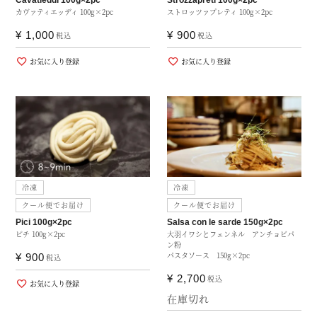
カヴァティエッディ 100g×2pc
ストロッツァプレティ 100g×2pc
¥
1,000
¥
900
税込
税込
お気に入り登録
お気に入り登録
冷凍
冷凍
クール便でお届け
クール便でお届け
Pici 100g×2pc
Salsa con le sarde 150g×2pc
ピチ 100g×2pc
大羽イワシとフェンネル アンチョビパ
ン粉
パスタソース 150g×2pc
¥
900
税込
¥
2,700
税込
お気に入り登録
在庫切れ