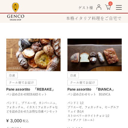
0
togg
ゲスト様
navi
本格イタリア料理をご自宅で
冷凍
冷凍
クール便でお届け
クール便でお届け
Pane assortito 「REBAKE」
Pane assortito 「BIANCA」
パン詰め合わせREBAKEセット
パン詰め合わせセット BIANCA
パンドミ 、プリエーゼ、カンパーニュ、
パンドミ 1/2
フォカッチャ、イカスミフォカッチャな
プリエーゼ、フォカッチャ、セーグルフ
どを詰め合わせたお得な冷凍パンセット
リュイ 各1/4
ストロベリーホワイトチョコ 1/2
フィグノア（ホール）
¥
3,000
税込