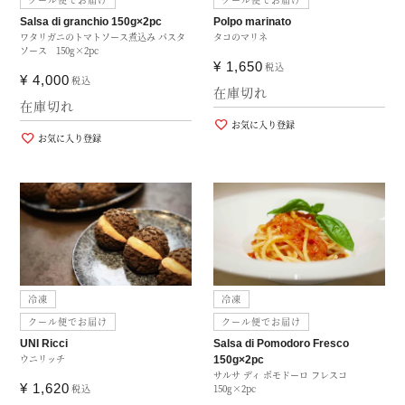
Salsa di granchio 150g×2pc
Polpo marinato
ワタリガニのトマトソース煮込み パスタ
タコのマリネ
ソース 150g×2pc
¥
1,650
税込
¥
4,000
税込
在庫切れ
在庫切れ
お気に入り登録
お気に入り登録
冷凍
冷凍
クール便でお届け
クール便でお届け
UNI Ricci
Salsa di Pomodoro Fresco
ウニリッチ
150g×2pc
サルサ ディ ポモドーロ フレスコ
¥
1,620
税込
150g×2pc