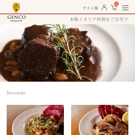
0
togg
ゲスト様
navi
本格イタリア料理をご自宅で
Secondo