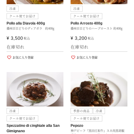
冷凍
冷凍
クール便でお届け
クール便でお届け
Pollo alla Diavola 400g
Pollo Arrosto 400g
播州百日どりのディアボラ 約400g
播州百日どりのハーブロースト 約400g
¥
3,500
¥
3,200
税込
税込
在庫切れ
在庫切れ
お気に入り登録
お気に入り登録
冷凍
季節の商品
冷凍
クール便でお届け
クール便でお届け
Spezzatino di cinghiale alla San
Pepozo
神戸ビーフ『黒田庄和牛』スネ肉黒胡椒
Gimignano