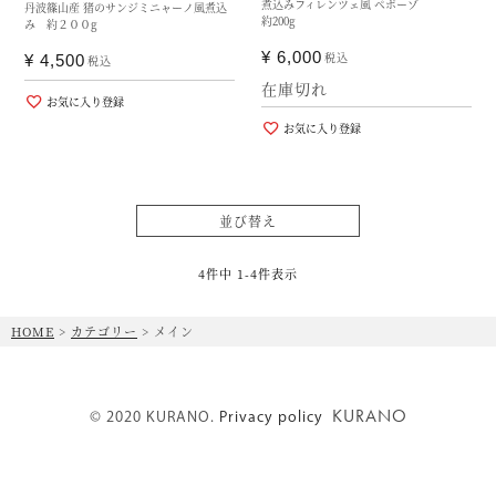
煮込みフィレンツェ風 ペポーゾ
丹波篠山産 猪のサンジミニャーノ風煮込
約200g
み 約２００g
¥
6,000
税込
¥
4,500
税込
在庫切れ
お気に入り登録
お気に入り登録
並び替え
4
件中
1
-
4
件表示
HOME
カテゴリー
メイン
KURANO
© 2020 KURANO.
Privacy policy