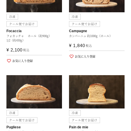
冷凍
冷凍
クール便でお届け
クール便でお届け
Focaccia
Campagne
フォカッチャ ホール（約900g）
カンパーニュ 約1000g（ホール）
1/2（約450g）
¥
1,840
税込
¥
2,100
税込
お気に入り登録
お気に入り登録
冷凍
冷凍
クール便でお届け
クール便でお届け
Pugliese
Pain de mie