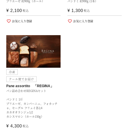
プリエーゼ 約900g（ホール）
パンドミ 約900g (1本）
¥
2,100
¥
1,300
税込
税込
お気に入り登録
お気に入り登録
冷凍
クール便でお届け
Pane assortito 「REGINA」
パン詰め合わせREGINAセット
パンドミ 1斤
プリエーゼ、カンパーニュ、フォカッチ
ャ、セーグル フリュイ各1/4
カカオオランジュ1/2
カシスマロン（ホール150g）
¥
4,300
税込