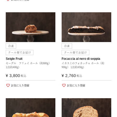
冷凍
冷凍
クール便でお届け
クール便でお届け
Seigle Fruit
Focaccia al nero di seppia
セーグル フリュイ ホール（約800g）
イカスミのフォカッチャ ホール（約
1/2(約400g)
900g） 1/2(約450g)
¥
3,800
¥
2,760
税込
税込
お気に入り登録
お気に入り登録