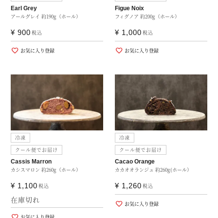
Earl Grey
Figue Noix
アールグレイ 約190g（ホール）
フィグノア 約200g（ホール）
¥
900
¥
1,000
税込
税込
お気に入り登録
お気に入り登録
冷凍
冷凍
クール便でお届け
クール便でお届け
Cassis Marron
Cacao Orange
カシスマロン 約260g（ホール）
カカオオランジュ 約260g(ホール）
¥
1,100
¥
1,260
税込
税込
在庫切れ
お気に入り登録
お気に入り登録