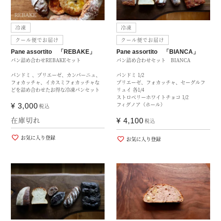
冷凍
冷凍
クール便でお届け
クール便でお届け
Pane assortito 「REBAKE」
Pane assortito 「BIANCA」
パン詰め合わせREBAKEセット
パン詰め合わせセット BIANCA
パンドミ 、プリエーゼ、カンパーニュ、
パンドミ 1/2
フォカッチャ、イカスミフォカッチャな
プリエーゼ、フォカッチャ、セーグルフ
どを詰め合わせたお得な冷凍パンセット
リュイ 各1/4
ストロベリーホワイトチョコ 1/2
フィグノア（ホール）
¥
3,000
税込
在庫切れ
¥
4,100
税込
お気に入り登録
お気に入り登録