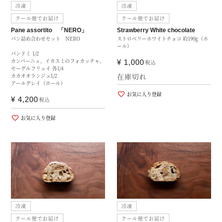
冷凍
冷凍
クール便でお届け
クール便でお届け
Pane assortito 「NERO」
Strawberry White chocolate
パン詰め合わせセット NERO
ストロベリーホワイトチョコ 約190g（ホ
ール）
パンドミ 1/2
カンパーニュ、イカスミのフォカッチャ、
¥
1,000
税込
セーグルフリュイ 各1/4
在庫切れ
カカオオランジュ1/2
アールグレイ（ホール）
お気に入り登録
¥
4,200
税込
お気に入り登録
冷凍
冷凍
クール便でお届け
クール便でお届け