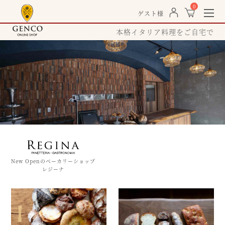
0
togg
ゲスト様
navi
本格イタリア料理をご自宅で
New Openのベーカリーショップ
レジーナ