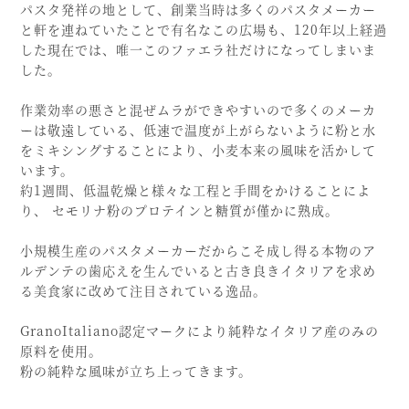
パスタ発祥の地として、創業当時は多くのパスタメーカー
と軒を連ねていたことで有名なこの広場も、120年以上経過
した現在では、唯一このファエラ社だけになってしまいま
した。
作業効率の悪さと混ぜムラができやすいので多くのメーカ
ーは敬遠している、低速で温度が上がらないように粉と水
をミキシングすることにより、小麦本来の風味を活かして
います。
約1週間、低温乾燥と様々な工程と手間をかけることによ
り、 セモリナ粉のプロテインと糖質が僅かに熟成。
小規模生産のパスタメーカーだからこそ成し得る本物のア
ルデンテの歯応えを生んでいると古き良きイタリアを求め
る美食家に改めて注目されている逸品。
GranoItaliano認定マークにより純粋なイタリア産のみの
原料を使用。
粉の純粋な風味が立ち上ってきます。