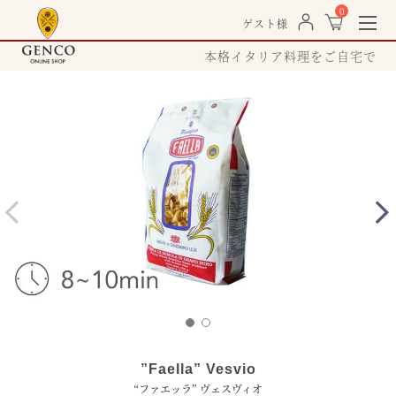
0
togg
ゲスト様
navi
本格イタリア料理をご自宅で
”Faella” Vesvio
“ファエッラ” ヴェスヴィオ