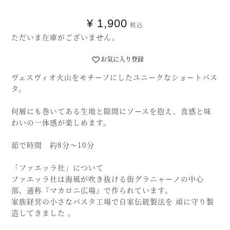
¥
1,900
税込
ただいま在庫がございません。
お気に入り登録
ヴェスヴィオ火山をモチーフにしたユニークなショートパス
タ。
何層にも巻いてある生地と隙間にソースを抱え、食感と味
わいの一体感が楽しめます。
茹で時間 約8分〜10分
「ファエッラ社」について
ファエッラ社は海風が吹き抜ける街グラニャーノの中心
部、通称『マカロニ広場』で作られています。
家族経営の小さなパスタ工場で自家伝統製法を 頑に守り製
造してきました 。