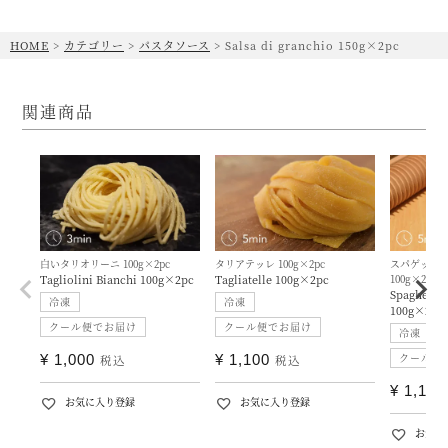
HOME
カテゴリー
パスタソース
Salsa di granchio 150g×2pc
関連商品
白いタリオリーニ 100g×2pc
タリアテッレ 100g×2pc
スパゲッティ
Tagliolini Bianchi 100g×2pc
Tagliatelle 100g×2pc
100g×2pc
Spaghetti 
冷凍
冷凍
100g×2pc
クール便でお届け
クール便でお届け
冷凍
クール便
¥
1,000
¥
1,100
税込
税込
¥
1,100
お気に入り登録
お気に入り登録
お気に