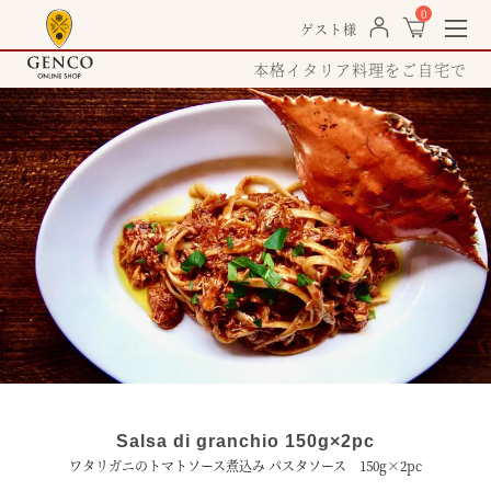
0
togg
ゲスト様
navi
本格イタリア料理をご自宅で
Salsa di granchio 150g×2pc
ワタリガニのトマトソース煮込み パスタソース 150g×2pc