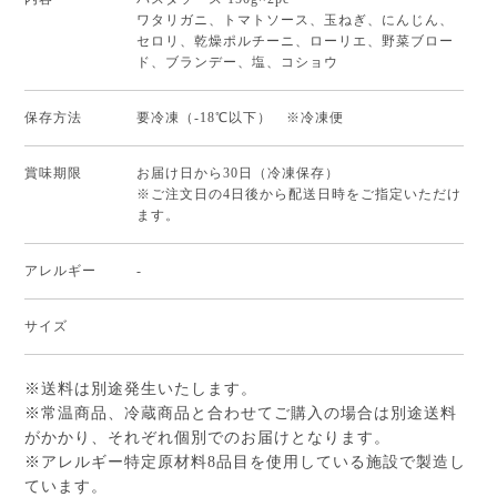
ワタリガニ、トマトソース、玉ねぎ、にんじん、
セロリ、乾燥ポルチーニ、ローリエ、野菜ブロー
ド、ブランデー、塩、コショウ
保存方法
要冷凍（-18℃以下） ※冷凍便
賞味期限
お届け日から30日（冷凍保存）
※ご注文日の4日後から配送日時をご指定いただけ
ます。
アレルギー
-
サイズ
※送料は別途発生いたします。
※常温商品、冷蔵商品と合わせてご購入の場合は別途送料
がかかり、それぞれ個別でのお届けとなります。
※アレルギー特定原材料8品目を使用している施設で製造し
ています。