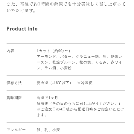
また、室温で約1時間の解凍でも十分美味しく召し上がって
いただけます。
Product Info
内容
1カット（約90g〜）
アーモンド、バター、グラニュー糖、卵、乾燥レ
ーズン、乾燥プルーン、松の実、くるみ、赤ワイ
ン、ラム酒、小麦粉
保存方法
要冷凍（-18℃以下） ※冷凍便
賞味期限
冷凍で1ヶ月
解凍後（その日のうちに召し上がりください。）
※ご注文日の4日後から配送日時をご指定いただけ
ます。
アレルギー
卵、乳、小麦