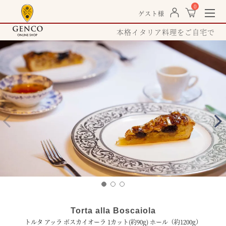
0
togg
ゲスト様
navi
本格イタリア料理をご自宅で
Torta alla Boscaiola
トルタ アッラ ボスカイオーラ 1カット(約90g) ホール（約1200g）