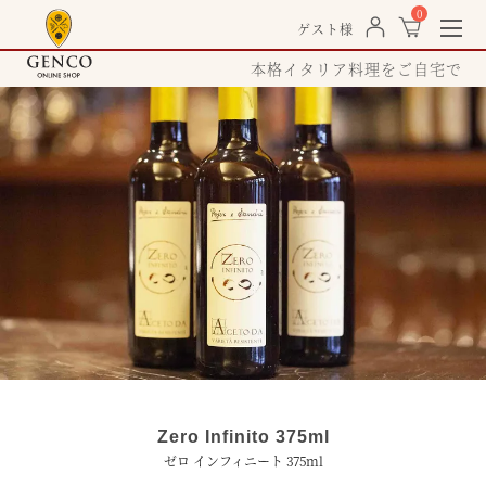
0
togg
ゲスト様
navi
本格イタリア料理をご自宅で
Zero Infinito 375ml
ゼロ インフィニート 375ml