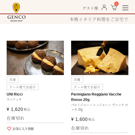
0
togg
ゲスト様
navi
本格イタリア料理をご自宅で
冷凍
冷蔵
クール便でお届け
クール便でお届け
UNI Ricci
Parmigiano Reggiano Vacche
ウニリッチ
Rosse 20g
パルミジャーノ レッジャーノ ヴァッケ ロ
¥
1,620
税込
ッセ 20g
在庫切れ
¥
1,600
税込
在庫切れ
お気に入り登録