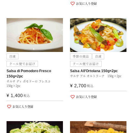
お気に入り登録
冷凍
季節の商品
冷凍
クール便でお届け
クール便でお届け
Salsa di Pomodoro Fresco
Salsa All’Ortolana 150g×2pc
サルサ アル オルトラーナ 150g×2pc
150g×2pc
サルサ ディ ポモドーロ フレスコ
¥
2,700
150g×2pc
税込
¥
1,400
税込
お気に入り登録
お気に入り登録