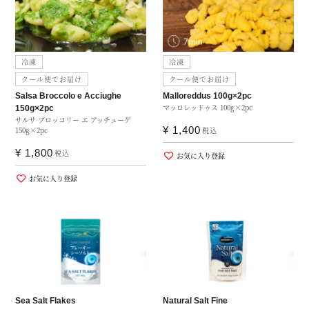
冷凍
冷凍
クール便でお届け
クール便でお届け
Salsa Broccolo e Acciughe
Malloreddus 100g×2pc
マッロレッドゥス 100g×2pc
150g×2pc
サルサ ブロッコリー エ アッチューゲ
¥
1,400
150g×2pc
税込
¥
1,800
税込
お気に入り登録
お気に入り登録
Sea Salt Flakes
Natural Salt Fine