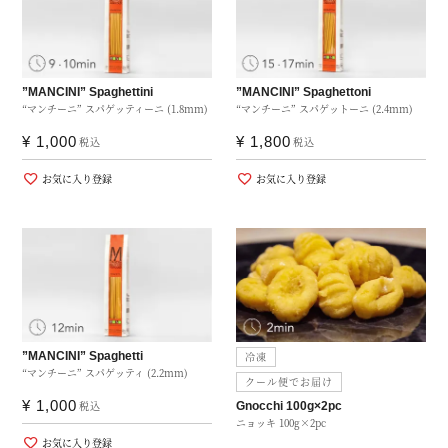
”MANCINI” Spaghettini
”MANCINI” Spaghettoni
“マンチーニ” スパゲッティーニ (1.8mm)
“マンチーニ” スパゲットーニ (2.4mm)
¥
1,000
¥
1,800
税込
税込
お気に入り登録
お気に入り登録
”MANCINI” Spaghetti
冷凍
“マンチーニ” スパゲッティ (2.2mm)
クール便でお届け
¥
1,000
税込
Gnocchi 100g×2pc
ニョッキ 100g×2pc
お気に入り登録