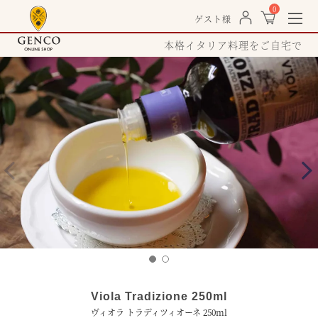
0
togg
ゲスト様
navi
本格イタリア料理をご自宅で
Viola Tradizione 250ml
ヴィオラ トラディツィオーネ 250ml