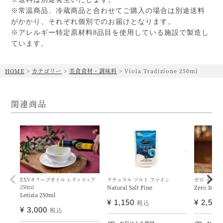
※常温商品、冷蔵商品と合わせてご購入の場合は別途送料
がかかり、それぞれ個別でのお届けとなります。
※アレルギー特定原材料8品目を使用している施設で製造し
ています。
HOME
カテゴリー
美食食材・調味料
Viola Tradizione 250ml
関連商品
EXVオリーブオイル レティツィア
ナチュラル ソルト ファイン
ゼロ インフィ
250ml
Natural Salt Fine
Zero Infin
Letizia 250ml
¥
1,150
¥
2,500
税込
¥
3,000
税込