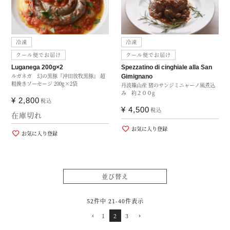
冷凍
冷凍
クール便でお届け
クール便でお届け
Luganega 200g×2
Spezzatino di cinghiale alla San
ルガネガ 幻の黒豚『沖田放牧黒豚』 超
Gimignano
粗挽きソーセージ 200g×2袋
丹波篠山産 猪のサンジミニャーノ風煮込
み 約２００g
¥
2,800
税込
¥
4,500
税込
在庫切れ
お気に入り登録
お気に入り登録
並び替え
52
件中
21
-
40
件表示
1
2
3