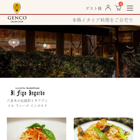
0
togg
ゲスト様
navi
本格イタリア料理をご自宅で
六本木の伝統的イタリアン
イル フィーゴ インゴルド