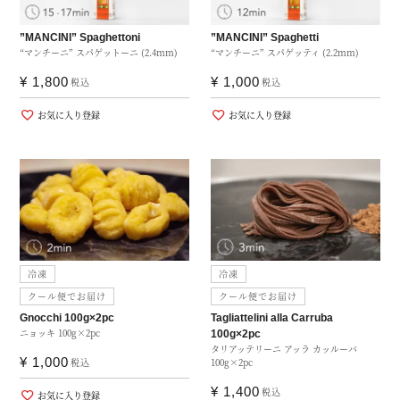
”MANCINI” Spaghettoni
”MANCINI” Spaghetti
“マンチーニ” スパゲットーニ (2.4mm)
“マンチーニ” スパゲッティ (2.2mm)
¥
1,800
¥
1,000
税込
税込
お気に入り登録
お気に入り登録
冷凍
冷凍
クール便でお届け
クール便でお届け
Gnocchi 100g×2pc
Tagliattelini alla Carruba
ニョッキ 100g×2pc
100g×2pc
タリアッテリーニ アッラ カッルーバ
¥
1,000
税込
100g×2pc
¥
1,400
税込
お気に入り登録