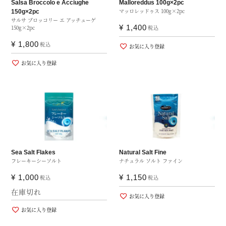
Salsa Broccolo e Acciughe
Malloreddus 100g×2pc
マッロレッドゥス 100g×2pc
150g×2pc
サルサ ブロッコリー エ アッチューゲ
¥
1,400
150g×2pc
税込
¥
1,800
税込
お気に入り登録
お気に入り登録
Sea Salt Flakes
Natural Salt Fine
フレーキーシーソルト
ナチュラル ソルト ファイン
¥
1,000
¥
1,150
税込
税込
在庫切れ
お気に入り登録
お気に入り登録