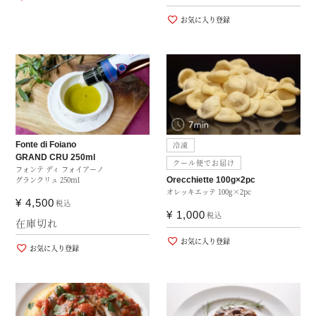
お気に入り登録
Fonte di Foiano
冷凍
GRAND CRU 250ml
クール便でお届け
フォンテ ディ フォイアーノ
グランクリュ 250ml
Orecchiette 100g×2pc
オレッキエッテ 100g×2pc
¥
4,500
税込
¥
1,000
税込
在庫切れ
お気に入り登録
お気に入り登録